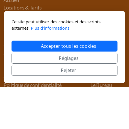
Accueil
Locations & Tarifs
Le club
Ce site peut utiliser des cookies et des scripts
Nos partenaires
externes.
Plus d'informations
CDF 2026
Devenir sponsor
Contact
Accepter tous les cookies
Adhérer
Réglages
Légal
Le club
Rejeter
Conditions d'utilisation
Nos moniteurs
Politique de confidentialité
Le Bureau
Règlement Intérieur
Statuts
Copyright, tous droits réservés