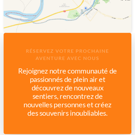
RÉSERVEZ VOTRE PROCHAINE
AVENTURE AVEC NOUS
Rejoignez notre communauté de
passionnés de plein air et
découvrez de nouveaux
sentiers, rencontrez de
nouvelles personnes et créez
des souvenirs inoubliables.