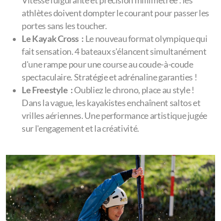
Vitesse fulgurante et précision millimétrée : les
athlètes doivent dompter le courant pour passer les
portes sans les toucher.
Le Kayak Cross :
Le nouveau format olympique qui
fait sensation. 4 bateaux s'élancent simultanément
d'une rampe pour une course au coude-à-coude
spectaculaire. Stratégie et adrénaline garanties !
Le Freestyle
:
Oubliez le chrono, place au style !
Dans la vague, les kayakistes enchaînent saltos et
vrilles aériennes. Une performance artistique jugée
sur l'engagement et la créativité.