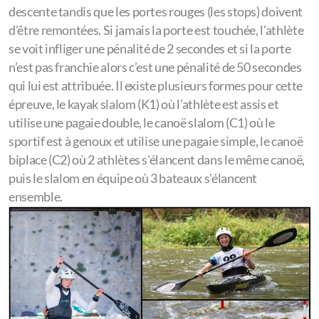
descente tandis que les portes rouges (les stops) doivent
d’être remontées. Si jamais la porte est touchée, l’athlète
se voit infliger une pénalité de 2 secondes et si la porte
n’est pas franchie alors c’est une pénalité de 50 secondes
qui lui est attribuée. Il existe plusieurs formes pour cette
épreuve, le kayak slalom (K1) où l’athlète est assis et
utilise une pagaie double, le canoë slalom (C1) où le
sportif est à genoux et utilise une pagaie simple, le canoë
biplace (C2) où 2 athlètes s'élancent dans le même canoë,
puis le slalom en équipe où 3 bateaux s'élancent
ensemble.