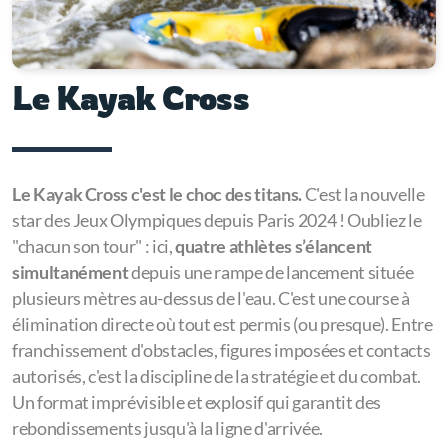
Le Kayak Cross
Le Kayak Cross c'est le choc des titans.
C'est la nouvelle
star des Jeux Olympiques depuis Paris 2024 ! Oubliez le
"chacun son tour" : ici,
quatre athlètes s’élancent
simultanément
depuis une rampe de lancement située
plusieurs mètres au-dessus de l'eau. C'est une course à
élimination directe où tout est permis (ou presque). Entre
franchissement d'obstacles, figures imposées et contacts
autorisés, c'est la discipline de la stratégie et du combat.
Un format imprévisible et explosif qui garantit des
rebondissements jusqu'à la ligne d'arrivée.