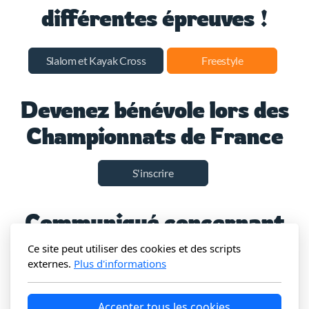
différentes épreuves !
Slalom et Kayak Cross
Freestyle
Devenez bénévole lors des
Championnats de France
S'inscrire
Communiqué concernant
les nouveaux hébergements
Ce site peut utiliser des cookies et des scripts
externes.
Plus d'informations
Communiqué
Accepter tous les cookies