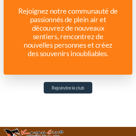
Rejoignez notre communauté de
passionnés de plein air et
découvrez de nouveaux
sentiers, rencontrez de
nouvelles personnes et créez
des souvenirs inoubliables.
Rejoindre le club